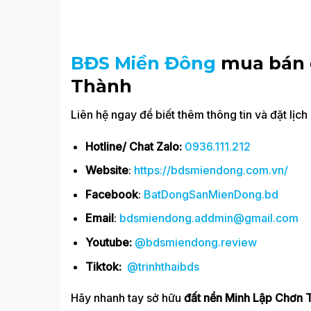
BĐS Miền Đông
mua bán 
Thành
Liên hệ ngay để biết thêm thông tin và đặt lịch
Hotline/ Chat Zalo:
0936.111.212
Website
:
https://bdsmiendong.com.vn/
Facebook
:
BatDongSanMienDong.bd
Email
:
bdsmiendong.addmin@gmail.com
Youtube:
@bdsmiendong.review
Tiktok:
@trinhthaibds
Hãy nhanh tay sở hữu
đất nền Minh Lập Chơn 