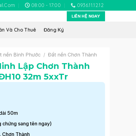
il.com
08:00 - 17:00
0936.11.12.12
LIÊN HỆ NGAY
án Và Cho Thuê
Đăng Ký
t nền Bình Phước
/
Đất nền Chơn Thành
Minh Lập Chơn Thành
ĐH10 32m 5xxTr
 dài 50m
ng chứng sang tên ngay)
p, Chơn Thành