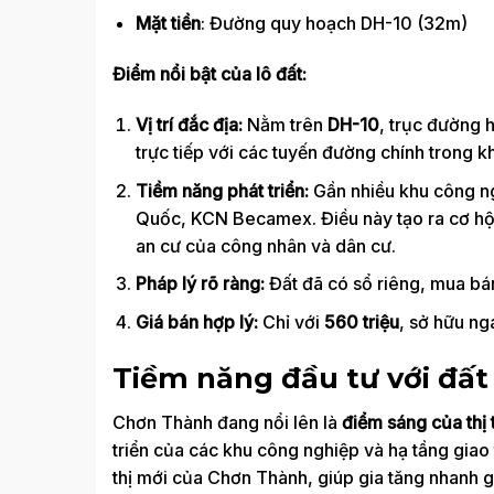
Mặt tiền
: Đường quy hoạch DH-10 (32m)
Điểm nổi bật của lô đất:
Vị trí đắc địa:
Nằm trên
DH-10
, trục đường 
trực tiếp với các tuyến đường chính trong k
Tiềm năng phát triển:
Gần nhiều khu công n
Quốc, KCN Becamex. Điều này tạo ra cơ hội 
an cư của công nhân và dân cư.
Pháp lý rõ ràng:
Đất đã có sổ riêng, mua bá
Giá bán hợp lý:
Chỉ với
560 triệu
, sở hữu ng
Tiềm năng đầu tư với đấ
Chơn Thành đang nổi lên là
điểm sáng của thị
triển của các khu công nghiệp và hạ tầng giao
thị mới của Chơn Thành, giúp gia tăng nhanh gi