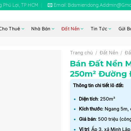
 Phú Lợi, TP HCM
Email: Bdsmiendong.addmin@gma
Cho Thuê
Nhà Bán
Đất Nền
Tin Tức
Gửi B
Trang chủ
/
Đất Nền
/
Đấ
Bán Đất Nền 
250m² Đường 
Thông tin chi tiết lô đất:
Diện tích
: 250m²
Kích thước
: Ngang 5m,
Giá bán
: 500 triệu (cô
Vị trí
: Ấp 3, xã Minh Lậ