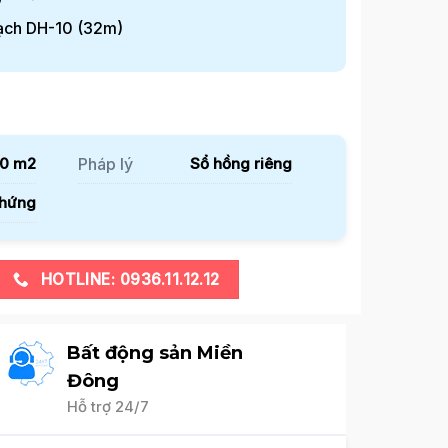
ạch DH-10 (32m)
0 m2
Pháp lý
Sổ hồng riêng
hứng
Ngay
HOTLINE: 0936.11.12.12
Bất động sản Miền
Đông
Hỗ trợ 24/7