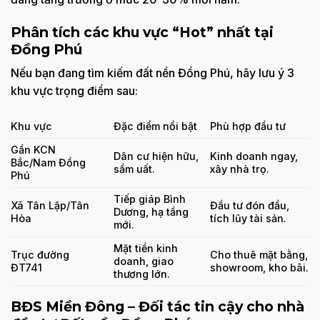
Phân tích các khu vực “Hot” nhất tại
Đồng Phú
Nếu bạn đang tìm kiếm đất nền Đồng Phú, hãy lưu ý 3
khu vực trọng điểm sau:
Khu vực
Đặc điểm nổi bật
Phù hợp đầu tư
Gần KCN
Dân cư hiện hữu,
Kinh doanh ngay,
Bắc/Nam Đồng
sầm uất.
xây nhà trọ.
Phú
Tiếp giáp Bình
Xã Tân Lập/Tân
Đầu tư đón đầu,
Dương, hạ tầng
Hòa
tích lũy tài sản.
mới.
Mặt tiền kinh
Trục đường
Cho thuê mặt bằng,
doanh, giao
ĐT741
showroom, kho bãi.
thương lớn.
BĐS Miền Đông – Đối tác tin cậy cho nhà