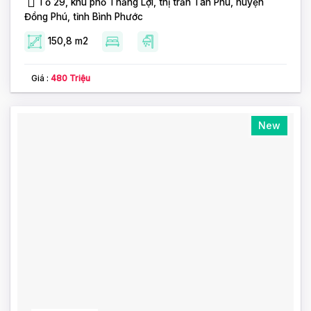
Tổ 29, khu phố Thắng Lợi, thị trấn Tân Phú, huyện
Đồng Phú, tỉnh Bình Phước
150,8 m2
Giá :
480 Triệu
New