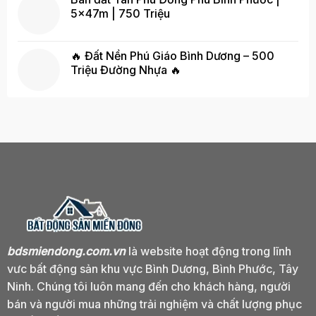
5x47m | 750 Triệu
🔥 Đất Nền Phú Giáo Bình Dương – 500
Triệu Đường Nhựa 🔥
Giá
Giá
gốc
hiện
là:
tại
530.000.000 ₫.
là:
510.000.000 ₫.
bdsmiendong.com.vn
là website hoạt động trong lĩnh
vưc bất động sản khu vực Bình Dương, Bình Phước, Tây
Ninh. Chúng tôi luôn mang đến cho khách hàng, người
bán và người mua những trải nghiệm và chất lượng phục