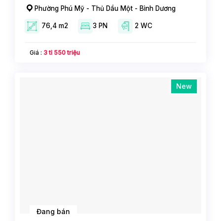
Phường Phú Mỹ - Thủ Dầu Một - Bình Dương
76,4 m2
3 PN
2 WC
Giá :
3 tỉ 550 triệu
New
Đang bán