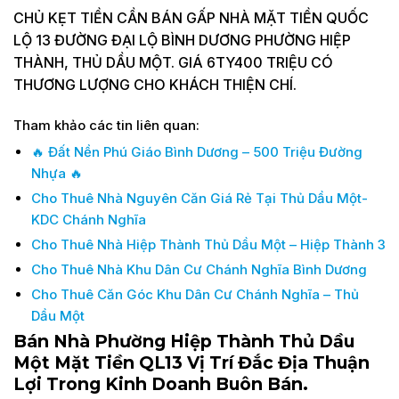
CHỦ KẸT TIỀN CẦN BÁN GẤP NHÀ MẶT TIỀN QUỐC
LỘ 13 ĐƯỜNG ĐẠI LỘ BÌNH DƯƠNG PHƯỜNG HIỆP
THÀNH, THỦ DẦU MỘT. GIÁ 6TY400 TRIỆU CÓ
THƯƠNG LƯỢNG CHO KHÁCH THIỆN CHÍ.
Tham khảo các tin liên quan:
🔥 Đất Nền Phú Giáo Bình Dương – 500 Triệu Đường
Nhựa 🔥
Cho Thuê Nhà Nguyên Căn Giá Rẻ Tại Thủ Dầu Một-
KDC Chánh Nghĩa
Cho Thuê Nhà Hiệp Thành Thủ Dầu Một – Hiệp Thành 3
Cho Thuê Nhà Khu Dân Cư Chánh Nghĩa Bình Dương
Cho Thuê Căn Góc Khu Dân Cư Chánh Nghĩa – Thủ
Dầu Một
Bán Nhà Phường Hiệp Thành Thủ Dầu
Một Mặt Tiền QL13 Vị Trí Đắc Địa Thuận
Lợi Trong Kinh Doanh Buôn Bán.