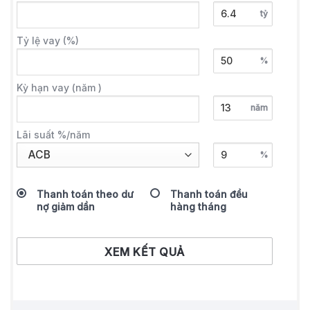
tỷ
Tỷ lệ vay (%)
%
Kỳ hạn vay (năm )
năm
Lãi suất %/năm
%
Thanh toán theo dư
Thanh toán đều
nợ giảm dần
hàng tháng
XEM KẾT QUẢ