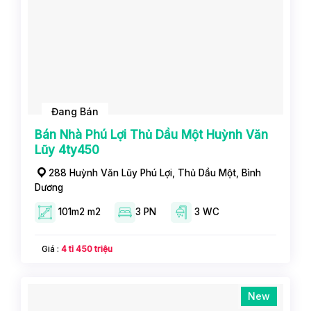
Đang Bán
Bán Nhà Phú Lợi Thủ Dầu Một Huỳnh Văn
Lũy 4ty450
288 Huỳnh Văn Lũy Phú Lợi, Thủ Dầu Một, Bình
Dương
101m2 m2
3 PN
3 WC
Giá :
4 tỉ 450 triệu
New