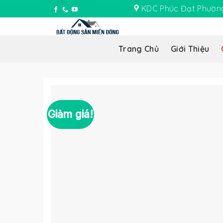
Skip
KDC Phúc Đạt Phường
to
content
Trang Chủ
Giới Thiệu
Giảm giá!