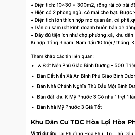
• Diện tích: 10×30 = 300m2, rộng rãi có bãi để 
• Hiện có 2 phòng ngủ, có mái che bạt. Được x
• Diện tích lớn thích hợp mở quán ăn, cà phê,q
• Dân cư sầm uất kinh doanh buôn bán dễ dàn
• Đầy đủ tiện ích như chợ,phương xã, khu dâ
Kí hợp đồng 3 năm. Năm đầu 10 triệu/ tháng. Kể
Tham khảo các tin liên quan:
🔥 Đất Nền Phú Giáo Bình Dương – 500 Tri
Bán Đất Nền Xã An Bình Phú Giáo Bình Dươn
Bán Nhà Chánh Nghĩa Thủ Dầu Một Bình D
Bán đất khu K Mỹ Phước 3 Có nhà 1 trệt 1 l
Bán Nhà Mỹ Phước 3 Giá Tốt
Khu Dân Cư TDC Hòa Lợi Hòa P
Vị trí dự án:
Tại Phường Hòa Phú, Tp. Thủ Dầu 