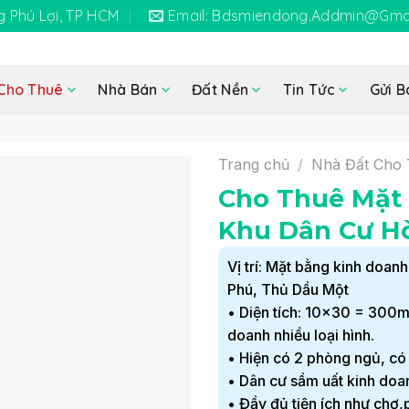
 Phú Lợi, TP HCM
Email: Bdsmiendong.addmin@gma
Cho Thuê
Nhà Bán
Đất Nền
Tin Tức
Gửi B
Trang chủ
/
Nhà Đất Cho
Cho Thuê Mặt
Khu Dân Cư Hò
Vị trí: Mặt bằng kinh doa
Phú, Thủ Dầu Một
• Diện tích: 10×30 = 300m2,
doanh nhiều loại hình.
• Hiện có 2 phòng ngủ, có
• Dân cư sầm uất kinh doa
• Đầy đủ tiện ích như chợ