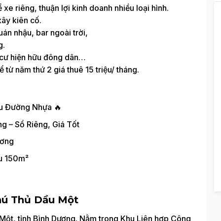
xe riêng, thuận lợi kinh doanh nhiều loại hình.
ây kiên cố.
uán nhậu, bar ngoài trời,
g.
n cư hiện hữu đông dân…
 từ năm thứ 2 giá thuê 15 triệu/ tháng.
ệu Đường Nhựa 🔥
g – Sổ Riêng, Giá Tốt
ương
ầu 150m²
hú Thủ Dầu Một
Một, tỉnh Bình Dương. Nằm trong Khu Liên hợp Công