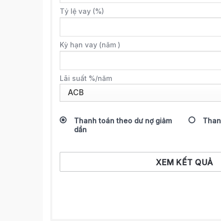
Tỷ lệ vay (%)
Kỳ hạn vay (năm )
Lãi suất %/năm
Thanh toán theo dư nợ giảm
Than
dần
XEM KẾT QUẢ