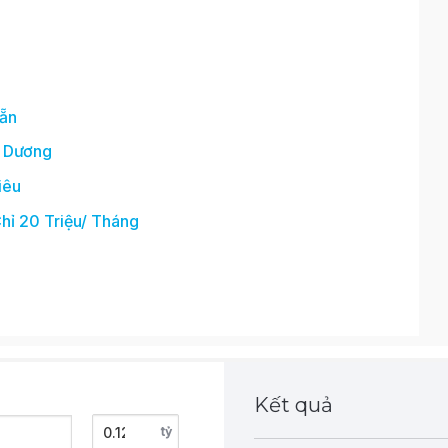
Sẵn
h Dương
iêu
hỉ 20 Triệu/ Tháng
Kết quả
tỷ