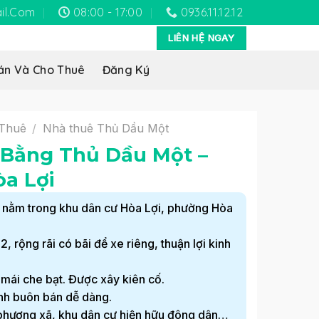
il.com
08:00 - 17:00
0936.11.12.12
LIÊN HỆ NGAY
án Và Cho Thuê
Đăng Ký
 Thuê
/
Nhà thuê Thủ Dầu Một
 Bằng Thủ Dầu Một –
a Lợi
nh nằm trong khu dân cư Hòa Lợi, phường Hòa
 rộng rãi có bãi để xe riêng, thuận lợi kinh
 mái che bạt. Được xây kiên cố.
nh buôn bán dễ dàng.
,phương xã, khu dân cư hiện hữu đông dân…