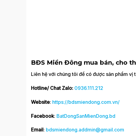
BĐS Miền Đông mua bán, cho th
Liên hệ với chúng tôi để có được sản phẩm vị tr
Hotline/ Chat Zalo:
0936.111.212
Website
:
https://bdsmiendong.com.vn/
Facebook
:
BatDongSanMienDong.bd
Email
:
bdsmiendong.addmin@gmail.com